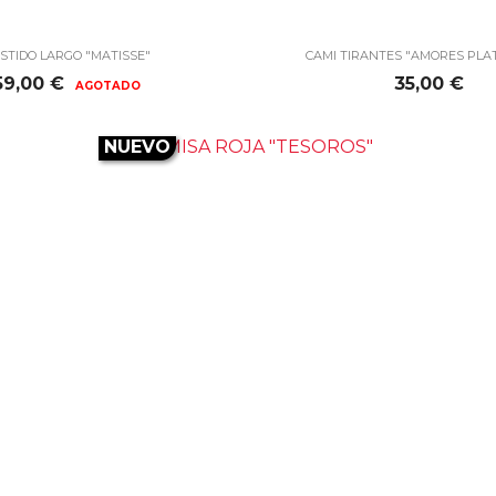


Vista rápida
Vista rápida
STIDO LARGO "MATISSE"
CAMI TIRANTES "AMORES PLA
Precio
Precio
59,00 €
35,00 €
AGOTADO
NUEVO