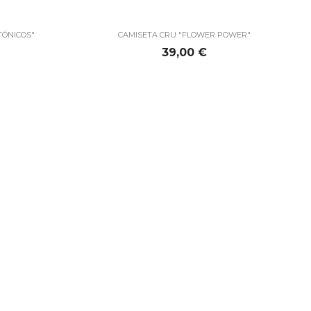

Vista rápida
TÓNICOS"
CAMISETA CRU "FLOWER POWER"
Precio
39,00 €