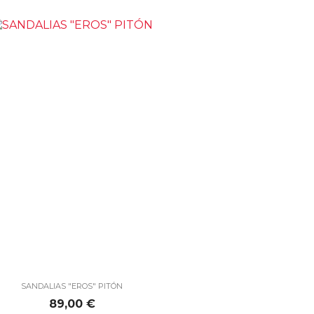

Vista rápida
SANDALIAS "EROS" PITÓN
Precio
89,00 €