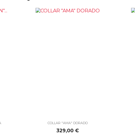

Vista rápida
A
COLLAR "AMA" DORADO
Precio
329,00 €