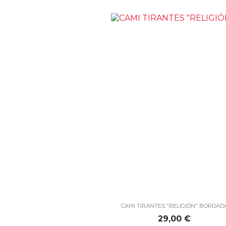

Vista rápida
CAMI TIRANTES "RELIGIÓN" BORDAD
Precio
29,00 €