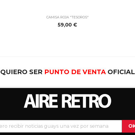

Vista rápida
CAMISA ROJA "TESOROS"
Precio
59,00 €
QUIERO SER
PUNTO DE VENTA
OFICIA