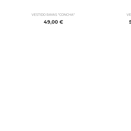

Vista rápida
VESTIDO RAYAS "CONCHA"
VE
Precio
49,00 €