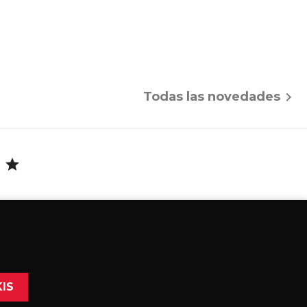
Todas las novedades

L
star