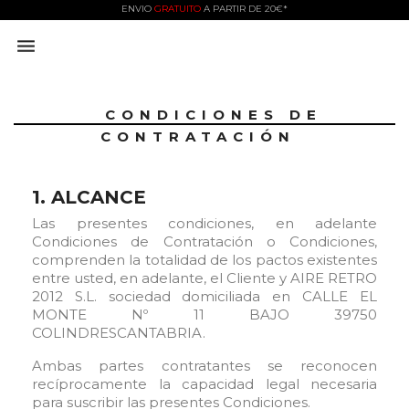
ENVIO
GRATUITO
A PARTIR DE 20€*

CONDICIONES DE
CONTRATACIÓN
1. ALCANCE
Las presentes condiciones, en adelante
Condiciones de Contratación o Condiciones,
comprenden la totalidad de los pactos existentes
entre usted, en adelante, el Cliente y AIRE RETRO
2012 S.L. sociedad domiciliada en CALLE EL
MONTE Nº 11 BAJO 39750
COLINDRESCANTABRIA.
Ambas partes contratantes se reconocen
recíprocamente la capacidad legal necesaria
para suscribir las presentes Condiciones.