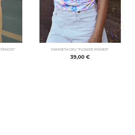

Vista rápida
TÓNICOS"
CAMISETA CRU "FLOWER POWER"
Precio
39,00 €