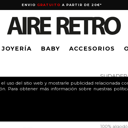
ENVIO
GRATUITO
A PARTIR DE 20€*
JOYERÍA
BABY
ACCESORIOS
SUDADERA
r el uso del sitio web y mostrarle publicidad relacionada c
53,00 €
ón. Para obtener más información sobre nuestras políticas
26,50 €
Sudadera ov
felpita en el 
100% algod