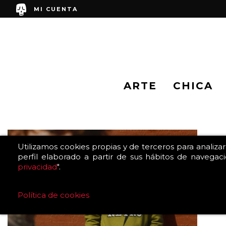
MI CUENTA
ARTE
CHICA
Utilizamos cookies propias y de terceros para analiza
perfil elaborado a partir de sus hábitos de navegaci
privacidad
".
Política de cookies