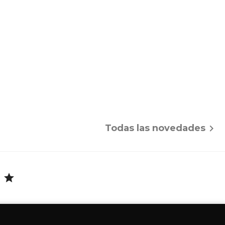
Todas las novedades

L
star