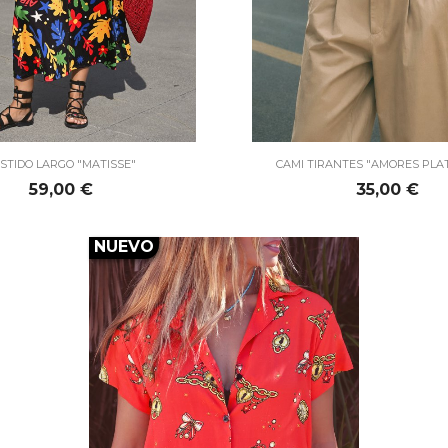


Vista rápida
Vista rápida
STIDO LARGO "MATISSE"
CAMI TIRANTES "AMORES PLA
Precio
Precio
59,00 €
35,00 €
NUEVO