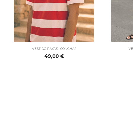

Vista rápida
VESTIDO RAYAS "CONCHA"
VE
Precio
49,00 €