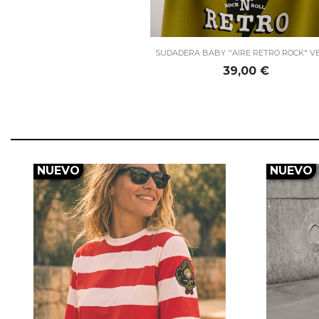

Vista rápida
SUDADERA BABY ''AIRE RETRO ROCK" V
Precio
39,00 €
NUEVO
NUEVO