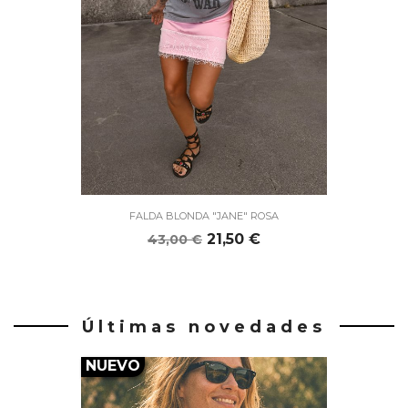
FALDA BLONDA "JANE" ROSA
Precio
Precio
21,50 €
43,00 €
base
Últimas novedades
NUEVO