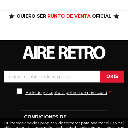
star
star
QUIERO SER
PUNTO DE VENTA
OFICIAL
He leído y acepto la política de privacidad
*
CONDICIONES DE
Utilizamos cookies propias y de terceros para analizar el uso del

CONTRATACIÓN
sitio web y mostrarle publicidad relacionada con sus