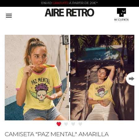
ENVIO
GRATUITO
A PARTIR DE 20€*

CAMISETA "PAZ MENTAL" AMARILLA