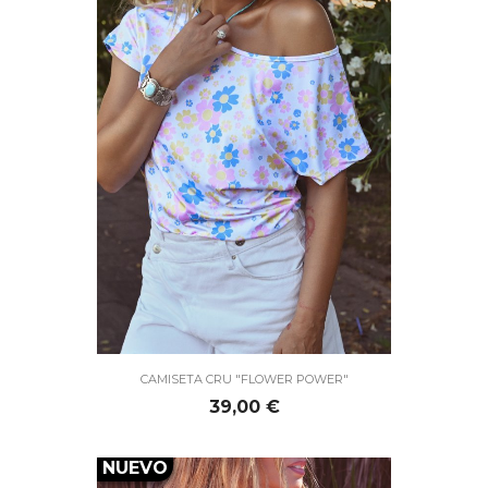
CAMISETA CRU "FLOWER POWER"
Precio
39,00 €
NUEVO