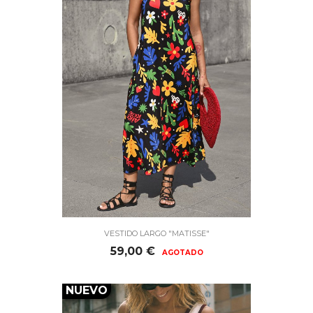
VESTIDO LARGO "MATISSE"
Precio
59,00 €
AGOTADO
NUEVO