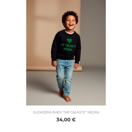
SUDADERA BABY "ME CALASTE" NEGRA
Precio
34,00 €