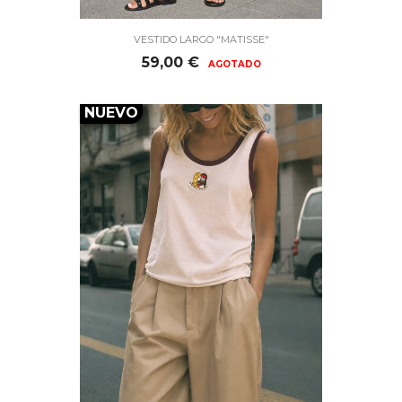
VESTIDO LARGO "MATISSE"
Precio
59,00 €
AGOTADO
NUEVO