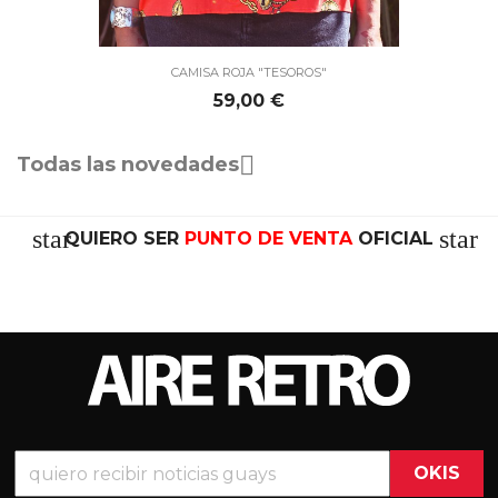
CAMISA ROJA "TESOROS"
Precio
59,00 €

Todas las novedades
star
star
QUIERO SER
PUNTO DE VENTA
OFICIAL