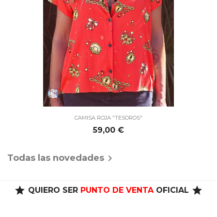
CAMISA ROJA "TESOROS"
Precio
59,00 €
Todas las novedades

star
star
QUIERO SER
PUNTO DE VENTA
OFICIAL