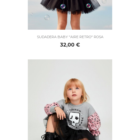
SUDADERA BABY "AIRE RETRO" ROSA
Precio
32,00 €