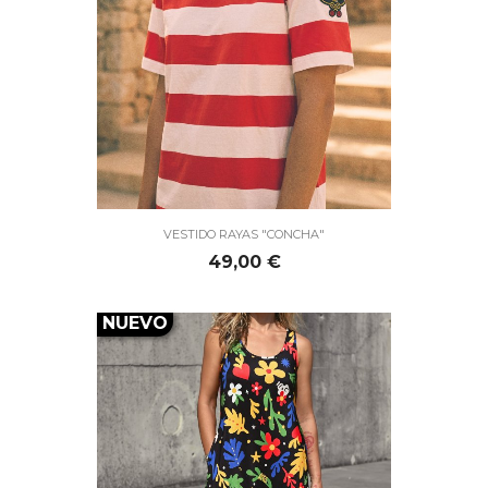
VESTIDO RAYAS "CONCHA"
Precio
49,00 €
NUEVO