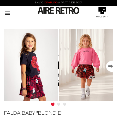
ENVIO
GRATUITO
A PARTIR DE 20€*

FALDA BABY "BLONDIE"